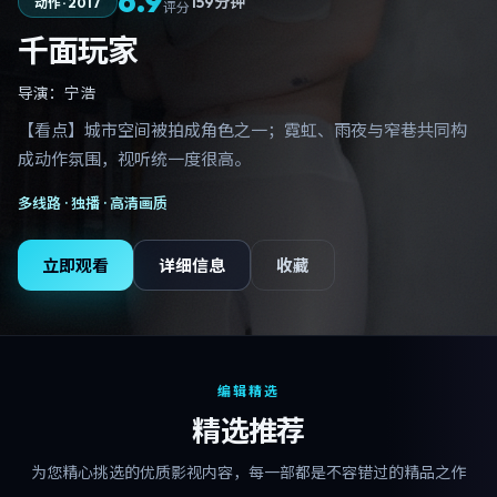
6.9
159分钟
动作
·
2017
评分
千面玩家
导演：
宁浩
【看点】城市空间被拍成角色之一；霓虹、雨夜与窄巷共同构
成动作氛围，视听统一度很高。
多线路 ·
独播
· 高清画质
立即观看
详细信息
收藏
编辑精选
精选推荐
为您精心挑选的优质影视内容，每一部都是不容错过的精品之作