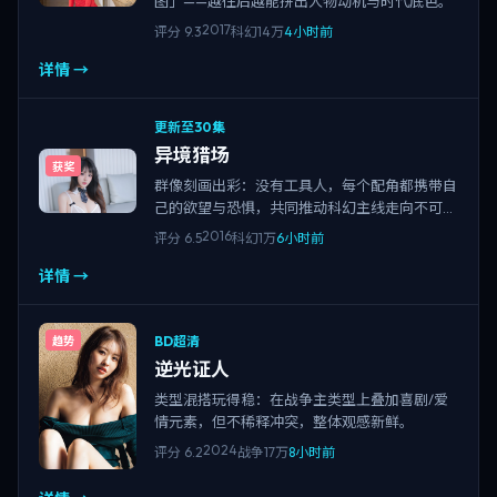
图」——越往后越能拼出人物动机与时代底色。
2017
评分
9.3
科幻
14万
4小时前
详情 →
更新至30集
异境猎场
获奖
群像刻画出彩：没有工具人，每个配角都携带自
己的欲望与恐惧，共同推动科幻主线走向不可避
免的结局。
2016
评分
6.5
科幻
1万
6小时前
详情 →
BD超清
趋势
逆光证人
类型混搭玩得稳：在战争主类型上叠加喜剧/爱
情元素，但不稀释冲突，整体观感新鲜。
2024
评分
6.2
战争
17万
8小时前