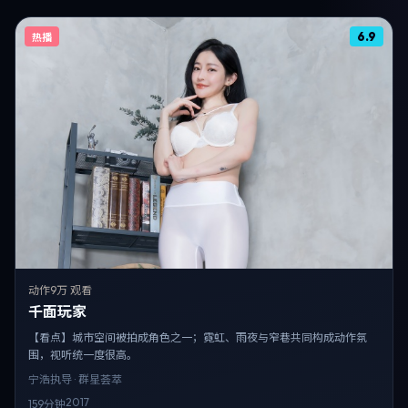
6.9
热播
动作
9万 观看
千面玩家
【看点】城市空间被拍成角色之一；霓虹、雨夜与窄巷共同构成动作氛
围，视听统一度很高。
宁浩
执导 · 群星荟萃
2017
159分钟