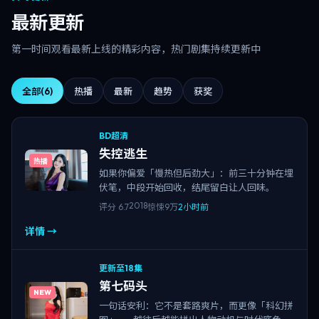
最新更新
第一时间观看最新上线的精彩内容，热门剧集持续更新中
全部
(6)
热播
最新
趋势
获奖
BD超清
失控逃生
热播
如果你偏爱「慢热但后劲大」：前三十分钟在埋
伏笔，中段开始回收，结尾留白让人回味。
2018
评分
6.7
惊悚
9万
2小时前
详情 →
更新至18集
第七码头
NEW
一句话安利：它不是套路爽片，而更像「科幻拼