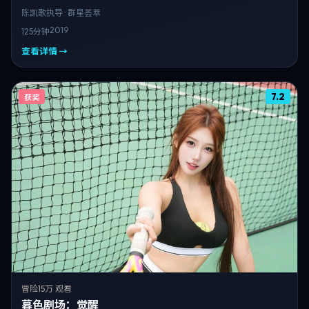
陈凯歌
执导 · 群星荟萃
2019
125分钟
查看详情 →
7.2
获奖
冒险
15万 观看
暮色剧场：觉醒