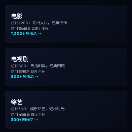
电影
总计
1,200+
·
院线大片，经典佳作
热门
156
最新
23
8.9
评分
1,200+
部作品 →
电视剧
总计
800+
·
热播剧集，经典回顾
热门
89
最新
15
9.1
评分
800+
部作品 →
综艺
总计
300+
·
娱乐综艺，轻松时光
热门
45
最新
8
8.5
评分
300+
部作品 →