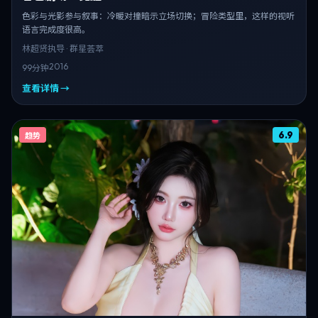
色彩与光影参与叙事：冷暖对撞暗示立场切换；冒险类型里，这样的视听
语言完成度很高。
林超贤
执导 · 群星荟萃
2016
99分钟
查看详情 →
6.9
趋势