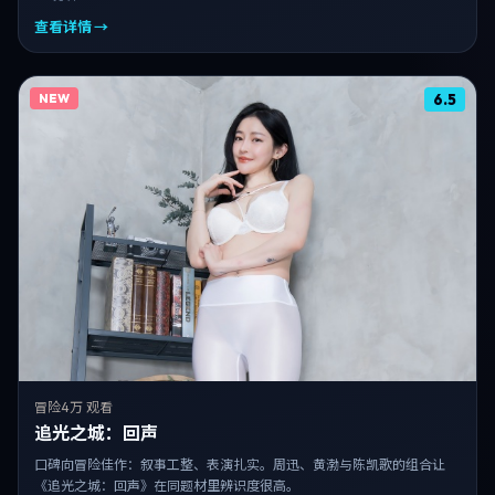
查看详情 →
NEW
6.5
冒险
4万 观看
追光之城：回声
口碑向冒险佳作：叙事工整、表演扎实。周迅、黄渤与陈凯歌的组合让
《追光之城：回声》在同题材里辨识度很高。