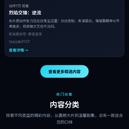
动作
7万 观看
烈焰交锋：逆流
本片把动作张力压在日常生活里：对白克制、表演留白，情绪靠眼神与节
奏推进，观感偏文艺但不沉闷。
陈凯歌
执导 · 群星荟萃
2023
136分钟
查看详情 →
查看更多精选内容
热门分类
内容分类
探索不同类型的精彩内容，从震撼大片到温馨剧集，总有一款适合
您的口味